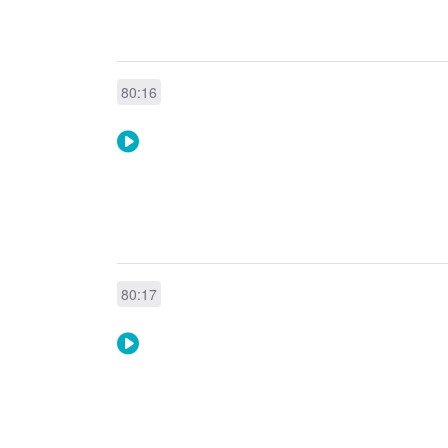
80:16
80:17