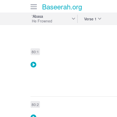
Baseerah
.org
'Abasa
Verse
1
He Frowned
80:1
80:2