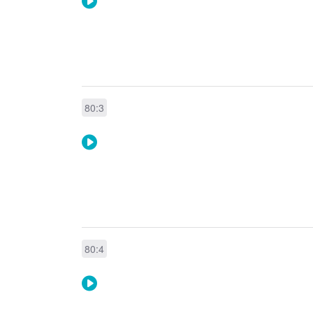
80:3
80:4