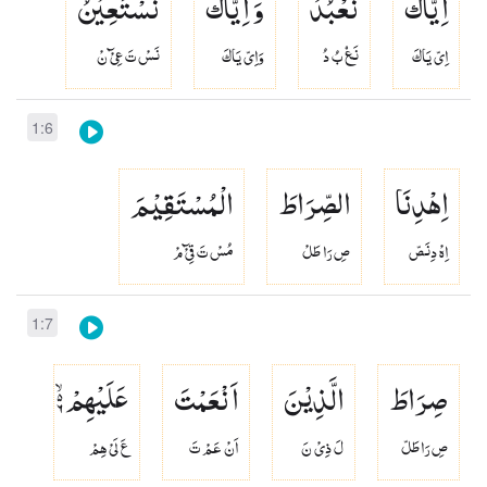
اِیَّاكَ
نَعْبُدُ
وَ اِیَّاكَ
نَسْتَعِیْنُ
اِىّ يَاكَ
نَعۡ بُ دُ
وَاِىّ يَاكَ
نَسْ تَ عِىْٓ نْ
1:6
اِهْدِنَا
الصِّرَاطَ
الْمُسْتَقِیْمَ
اِهْ دِنَصّ
صِ رَا طَلْ
مُسْ تَ قِىْٓ مْ
1:7
صِرَاطَ
الَّذِیْنَ
اَنْعَمْتَ
عَلَیْهِمْ ۙ۬ۦ
صِ رَاطَلّ
لَ ذِىْ نَ
اَنْ عَمْ تَ
عَ لَىْ هِمْ