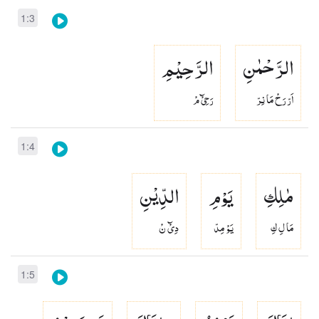
1:3
الرَّحْمٰنِ
الرَّحِیْمِ
اَرّ رَحْ مَا نِرّ
رَحِىْٓ مْ
1:4
مٰلِكِ
یَوْمِ
الدِّیْنِ
مَا لِ كِ
يَوْ مِدّ
دِىْٓ نْ
1:5