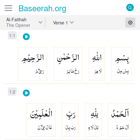
Baseerah
.org
Al-Fatihah
Verse
1
The Opener
1:1
بِسْمِ
اللّٰهِ
الرَّحْمٰنِ
الرَّحِیْمِ
بِسْ مِلّ
لَا هِرّ
رَحْ مَا نِرّ
رَحِىْٓ مْ
1:2
اَلْحَمْدُ
لِلّٰهِ
رَبِّ
الْعٰلَمِیْنَ
اَلْ حَمْ دُ
لِلّ لَا هِ
رَبّ بِلْ
عَا لَ مِىْٓ نْ