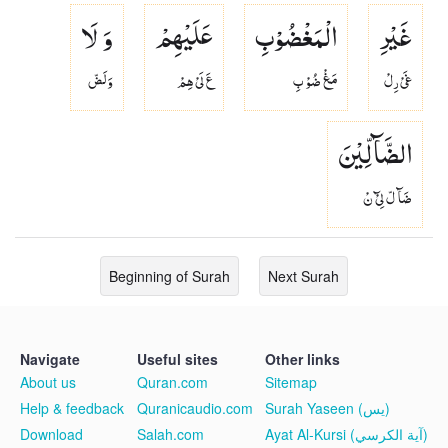
غَیْرِ
الْمَغْضُوْبِ
عَلَیْهِمْ
وَ لَا
غَىْ رِلْ
مَغْ ضُوْ بِ
عَ لَىْ هِمْ
وَلَضّ
الضَّآلِّیْنَ
ضَآ لّ لِىْٓ نْ
Beginning of Surah
Next Surah
Navigate
Useful sites
Other links
About us
Quran.com
Sitemap
Help & feedback
Quranicaudio.com
Surah Yaseen (يس)
Download
Salah.com
Ayat Al-Kursi (آية الكرسي)