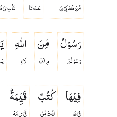
مُنْ فَكّ كِىْ نَ
حَتّ تَا
تَاْ تِ ىَ هُ
رَسُوْلٌ
مِّنَ
اللّٰهِ
یَ
رَ سُوْ لُمّ
مِ نَلّ
لَا هِ
يَتْ
فِیْهَا
كُتُبٌ
قَیِّمَةٌ
فِىْ هَا
كُ تُ بُنْ
قَىّ ىِ مَهْ