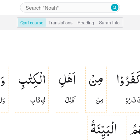
Qari course
Translations
Reading
Surah Info
َفَرُوْا
مِنْ
اَهْلِ
الْكِتٰبِ
وَ
َ فَ رُوْ
مِنْ
اَهْ لِلْ
كِ تَا بِ
وَلْ
هُمُ
الْبَیِّنَةُ