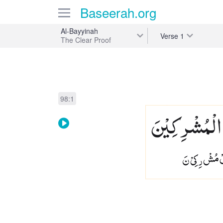
Baseerah
.org
Al-Bayyinah
Verse
1
The Clear Proof
98:1
 الْمُشْرِكِیْنَ
 مُشْ رِ كِىْ نَ