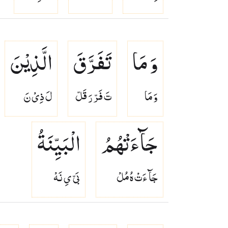
وَ مَا
تَفَرَّقَ
الَّذِیْنَ
وَ مَا
تَ فَرّ رَ قَلّ
لَ ذِىْ نَ
جَآءَتْهُمُ
الْبَیِّنَةُ
جَآ ءَتْ هُ مُلْ
بَىّ ىِ نَهْ