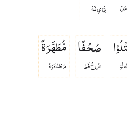
 مُلْ
بَىّ ىِ نَهْ
تْلُوْا
صُحُفًا
مُّطَهَّرَةً
 لُوْ
صُ حُ فَمّ
مُ طَهّ هَ رَهْ