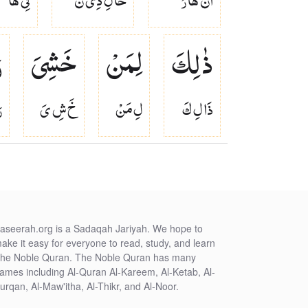
ذٰلِكَ
لِمَنْ
خَشِیَ
ر
ذَا لِ كَ
لِ مَنْ
خَ شِ ىَ
ر
aseerah.org is a Sadaqah Jariyah. We hope to
ake it easy for everyone to read, study, and learn
he Noble Quran. The Noble Quran has many
ames including Al-Quran Al-Kareem, Al-Ketab, Al-
urqan, Al-Maw'itha, Al-Thikr, and Al-Noor.