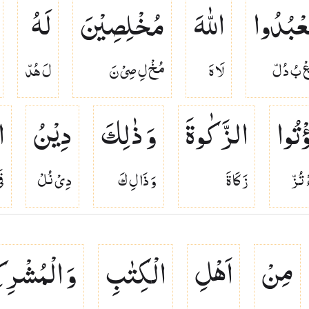
َعْبُدُوا
اللّٰهَ
مُخْلِصِیْنَ
لَهُ
ْ بُ دُ لّ
لَا هَ
مُخْ لِ صِىْ نَ
لَ هُدّ
ؤْتُوا
الزَّكٰوةَ
وَ ذٰلِكَ
دِیْنُ
ا
 تُزّ
زَ كَا ةَ
وَ ذَا لِ كَ
دِىْ نُلْ
قَ
مِنْ
اَهْلِ
الْكِتٰبِ
وَ الْمُشْرِك