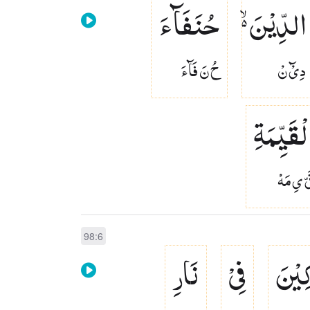
الدِّیْنَ ۙ۬
حُنَفَآءَ
دِىْٓ نْ
حُ نَ فَآءَ
لْقَیِّمَةِ
ىّ ىِ مَهْ
98:6
ِیْنَ
فِیْ
نَارِ