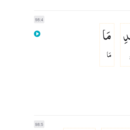
98:4
دِ
مَا
مَا
98:5