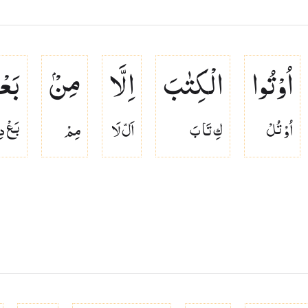
اُوْتُوا
الْكِتٰبَ
اِلَّا
مِنْۢ
بَعْ
اُوْ تُلْ
كِ تَا بَ
اَلّ لَا
مِمْ
بَعْ دِ