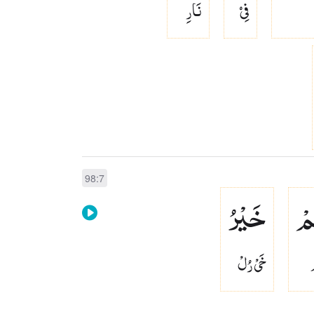
فِىۡ
نَارِ
98:7
مْ
خَیْرُ
خَىْ رُلْ