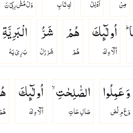
مِنْ
اَهْ لِلْ
كِ تَا بِ
وَلْ مُشْ رِكِىْ نَ
ؕ
اُولٰٓىِٕكَ
هُمْ
شَرُّ
الْبَرِیَّةِ
اُ لَٓا ءِ كَ
هُمۡ
شَرّ رُلْ
بَ رِىّ يَهْ
وَ عَمِلُوا
الصّٰلِحٰتِ ۙ
اُولٰٓىِٕكَ
هُ
وَ عَ مِ لُصّ
صَا لِ حَا تِ
اُ لَٓا ءِ كَ
هُمْ