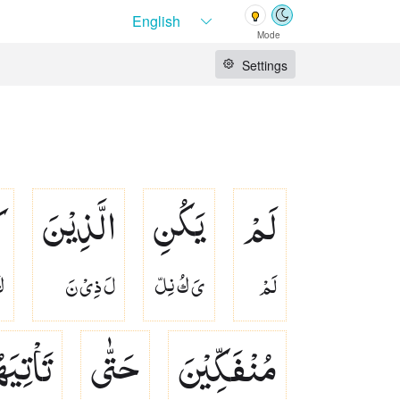
Mode
Settings
لَمْ
یَكُنِ
الَّذِیْنَ
ك
لَمْ
ىَ كُ نِلّ
لَ ذِىْ نَ
ك
مُنْفَكِّیْنَ
حَتّٰی
تَاْتِیَ