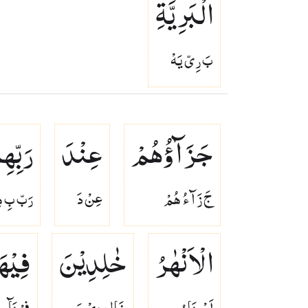
الْبَرِیَّةِ
بَ رِىّ يَهْ
جَزَآؤُهُمْ
عِنْدَ
رَبِّهِ
جَ زَ آ ءُ هُمْ
عِنْ دَ
رَبّ بِ ه
الْاَنْهٰرُ
خٰلِدِیْنَ
فِیْهَا
اَنْ هَا رُ
خَا لِ دِىْ نَ
فِىْ هَآ