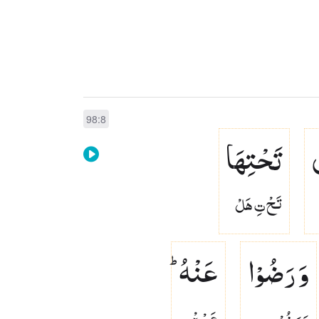
98:8
تَحْتِهَا
تَحْ تِ هَلْ
وَ رَضُوْا
عَنْهُ ؕ
وَ رَ ضُوْ
عَنْ هْ