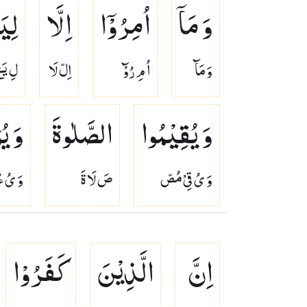
وَ مَاۤ
اُمِرُوْۤا
اِلَّا
لِی
وَ مَآ
اُ مِ رُوْٓ
اِلّ لَا
لِ يَع
وَ یُقِیْمُوا
الصَّلٰوةَ
وَ یُ
وَ ىُ قِىْ مُصّ
صَ لَا ةَ
وَ ىُ ءْ
اِنَّ
الَّذِیْنَ
كَفَرُوْا